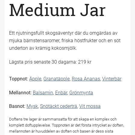
Medium Jar
Ett njutningsfullt skogsäventyr där du omgärdas av
mjuka bärnstensaromer, friska höstfrukter och en söt
underton av krämig kokosmjölk.
Lägsta pris senaste 30 dagarna: 219 kr
Toppnot:
Äpple
,
Granatäpple
,
Rosa Ananas
,
Vinterbär
Mellannot:
Balsamin
,
Enbär
,
Grönmynta
Basnot:
Mysk
,
Snötäckt cederträ
,
Vit mossa
Doftens tre lager är sammansatta för att skapa en komplex och
komplett doftupplevelse. Toppnoten är det första intrycket av doften,
mellannoten är huvuddelen av doften och basen är dess sista