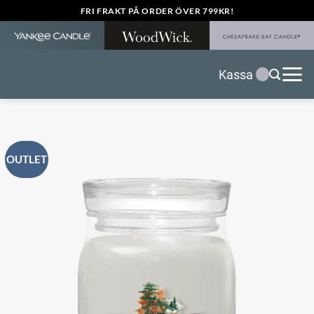
Skip
FRI FRAKT PÅ ORDER ÖVER 799KR!
to
content
Kassa
OUTLET