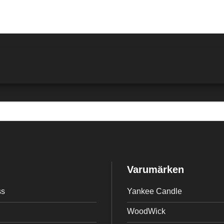
Varumärken
ss
Yankee Candle
WoodWick