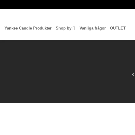
Skip
to
content
Yankee Candle Produkter
Shop by
Vanliga frågor
OUTLET
K