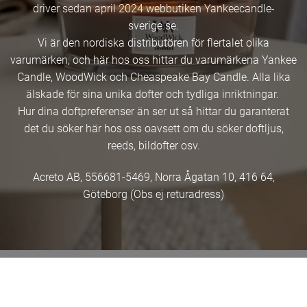
driver sedan april 2024 webbutiken Yankeecandle-
sverige.se.
Vi är den nordiska distributören för flertalet olika
varumärken, och här hos oss hittar du varumärkena Yankee
Candle, WoodWick och Cheaspeake Bay Candle. Alla lika
älskade för sina unika dofter och tydliga inriktningar.
Hur dina doftpreferenser än ser ut så hittar du garanterat
det du söker här hos oss oavsett om du söker doftljus,
reeds, bildofter osv.
Acreto AB, 556681-5469, Norra Ågatan 10, 416 64,
Göteborg (Obs ej returadress)