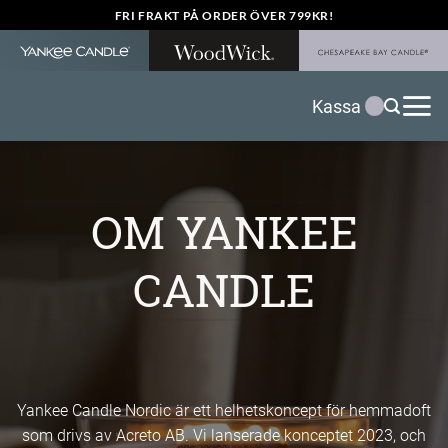
Skip
FRI FRAKT PÅ ORDER ÖVER 799KR!
to
content
Kassa
OM YANKEE
CANDLE
Yankee Candle Nordic är ett helhetskoncept för hemmadoft
som drivs av Acreto AB. Vi lanserade konceptet 2023, och