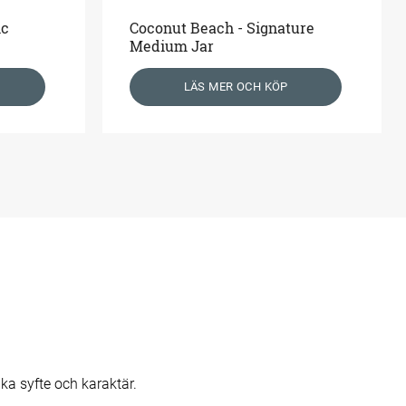
ic
Coconut Beach - Signature
Medium Jar
LÄS MER OCH KÖP
a syfte och karaktär.