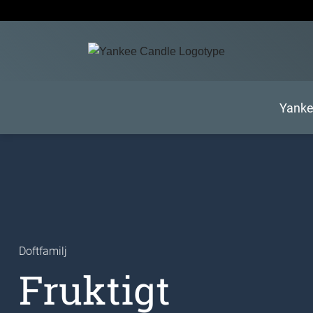
Skip
to
content
Yanke
Doftfamilj
Fruktigt