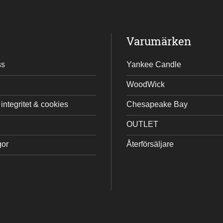
Varumärken
ss
Yankee Candle
WoodWick
integritet & cookies
Chesapeake Bay
OUTLET
gor
Återförsäljare