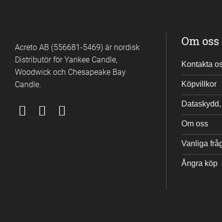
Om oss
Acreto AB (556681-5469) är nordisk
Distributör för Yankee Candle,
Kontakta o
Woodwick och Chesapeake Bay
Candle.
Köpvillkor
Dataskydd, 
Om oss
Vanliga frå
Ångra köp