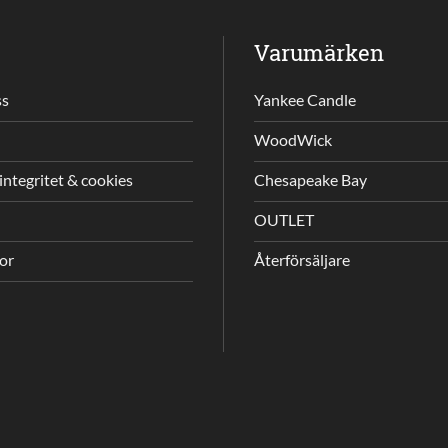
Varumärken
ss
Yankee Candle
WoodWick
integritet & cookies
Chesapeake Bay
OUTLET
gor
Återförsäljare