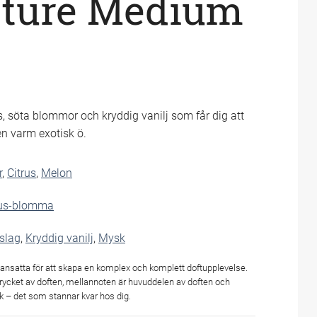
ature Medium
us, söta blommor och kryddig vanilj som får dig att
en varm exotisk ö.
r
,
Citrus
,
Melon
us-blomma
slag
,
Kryddig vanilj
,
Mysk
ansatta för att skapa en komplex och komplett doftupplevelse.
trycket av doften, mellannoten är huvuddelen av doften och
k – det som stannar kvar hos dig.