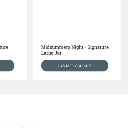
ture
Midsummers Night - Signature
Large Jar
LÄS MER OCH KÖP