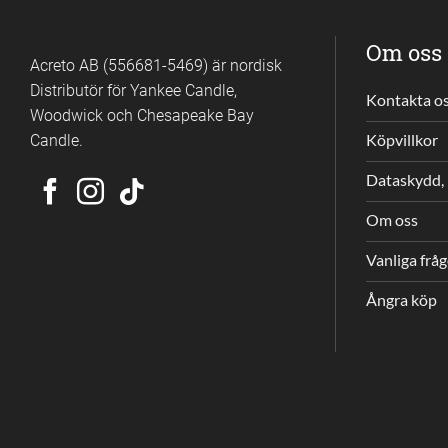
Om oss
Acreto AB (556681-5469) är nordisk
Distributör för Yankee Candle,
Kontakta o
Woodwick och Chesapeake Bay
Candle.
Köpvillkor
Dataskydd, 
Om oss
Vanliga frå
Ångra köp