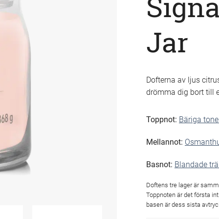
Sign
Jar
Dofterna av ljus citr
drömma dig bort till 
Toppnot:
Bäriga tone
Mellannot:
Osmanth
Basnot:
Blandade trä
Doftens tre lager är samm
Toppnoten är det första in
basen är dess sista avtryc