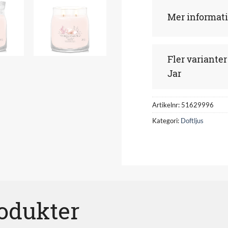
Mer informat
Fler variante
Jar
Artikelnr:
51629996
Kategori:
Doftljus
rodukter