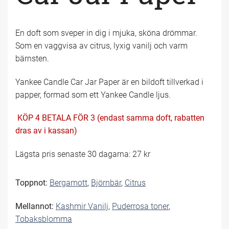
En doft som sveper in dig i mjuka, sköna drömmar.
Som en vaggvisa av citrus, lyxig vanilj och varm
bärnsten.
Yankee Candle Car Jar Paper är en bildoft tillverkad i
papper, formad som ett Yankee Candle ljus.
KÖP 4 BETALA FÖR 3 (endast samma doft, rabatten
dras av i kassan)
Lägsta pris senaste 30 dagarna: 27 kr
Toppnot:
Bergamott
,
Björnbär
,
Citrus
Mellannot:
Kashmir Vanilj
,
Puderrosa toner
,
Tobaksblomma