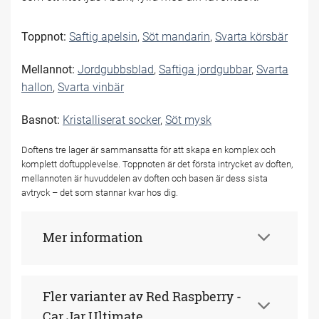
Toppnot:
Saftig apelsin
,
Söt mandarin
,
Svarta körsbär
Mellannot:
Jordgubbsblad
,
Saftiga jordgubbar
,
Svarta
hallon
,
Svarta vinbär
Basnot:
Kristalliserat socker
,
Söt mysk
Doftens tre lager är sammansatta för att skapa en komplex och
komplett doftupplevelse. Toppnoten är det första intrycket av doften,
mellannoten är huvuddelen av doften och basen är dess sista
avtryck – det som stannar kvar hos dig.
Mer information
Fler varianter av Red Raspberry -
Car Jar Ultimate