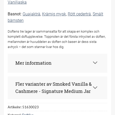
Vaniljaska
Basnot:
Guajakträ
,
Krämig mysk
,
Rött cederträ
,
Smält
bärnsten
Doftens tre lager är sammansatta för att skapa en komplex och
komplett doftupplevelse. Toppnoten är det första intrycket av doften,
mellannoten är huvuddelen av doften och basen är dess sista
avtryck – det som stannar kvar hos dig.
Mer information
Fler varianter av Smoked Vanilla &
Cashmere - Signature Medium Jar
Artikelnr:
51630023