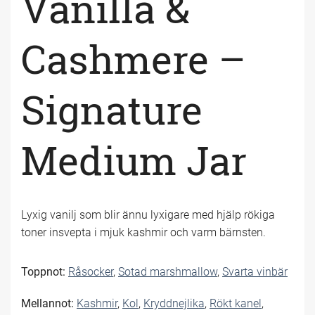
Vanilla &
Cashmere –
Signature
Medium Jar
Lyxig vanilj som blir ännu lyxigare med hjälp rökiga
toner insvepta i mjuk kashmir och varm bärnsten.
Toppnot:
Råsocker
,
Sotad marshmallow
,
Svarta vinbär
Mellannot:
Kashmir
,
Kol
,
Kryddnejlika
,
Rökt kanel
,