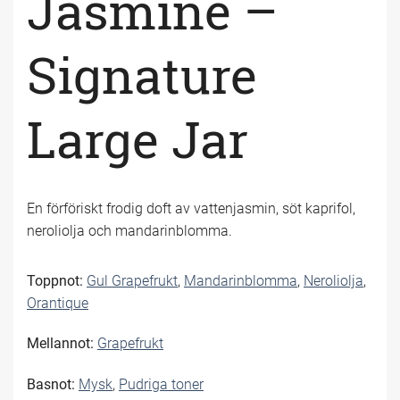
Jasmine –
Signature
Large Jar
En förföriskt frodig doft av vattenjasmin, söt kaprifol,
neroliolja och mandarinblomma.
Toppnot:
Gul Grapefrukt
,
Mandarinblomma
,
Neroliolja
,
Orantique
Mellannot:
Grapefrukt
Basnot:
Mysk
,
Pudriga toner