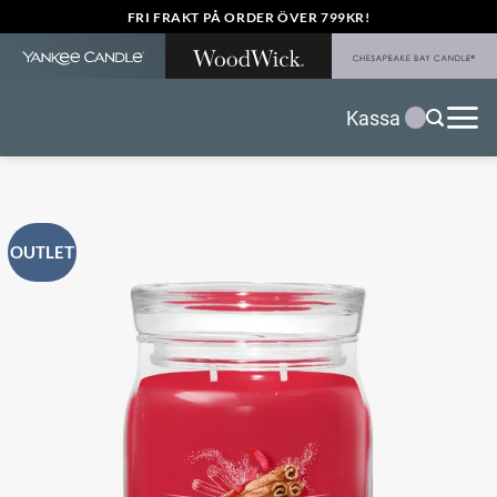
Skip
FRI FRAKT PÅ ORDER ÖVER 799KR!
to
content
Kassa
OUTLET