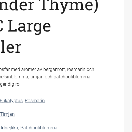
ender Thyme)
 Large
ler
mosfär med aromer av bergamott, rosmarin och
 apelsinblomma, timjan och patchouliblomma
ger dig ro.
Eukalyptus
,
Rosmarin
Timjan
ddnejlika
,
Patchouliblomma