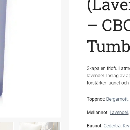
(Lav
– CBC
Tumb
Skapa en fridfull at
lavendel. Inslag av
förstärker lugnet och 
Toppnot:
Bergamott
,
Mellannot:
Lavendel
,
Basnot:
Cederträ
,
Kry