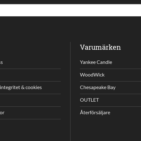
Varumärken
ss
Yankee Candle
WoodWick
integritet & cookies
Chesapeake Bay
OUTLET
gor
Återförsäljare