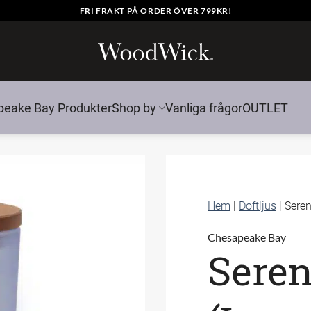
FRI FRAKT PÅ ORDER ÖVER 799KR!
eake Bay Produkter
Shop by
Vanliga frågor
OUTLET
Hem
|
Doftljus
|
Seren
Chesapeake Bay
Seren