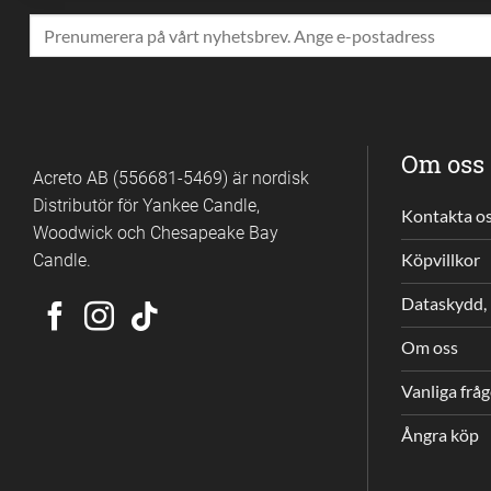
Om oss
Acreto AB (556681-5469) är nordisk
Distributör för Yankee Candle,
Kontakta o
Woodwick och Chesapeake Bay
Candle.
Köpvillkor
Dataskydd, 
Om oss
Vanliga frå
Ångra köp