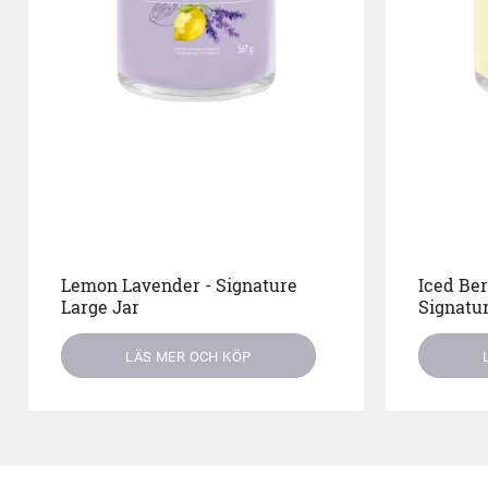
Lemon Lavender - Signature
Iced Be
Large Jar
Signatur
LÄS MER OCH KÖP