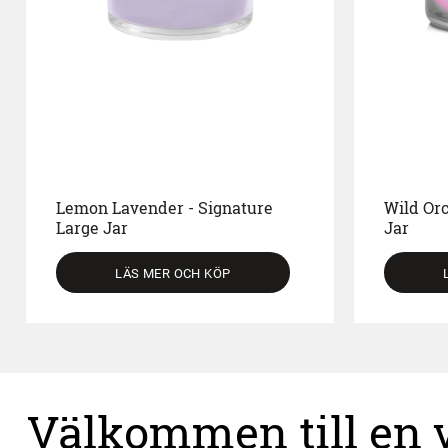
Lemon Lavender - Signature
Wild Or
Large Jar
Jar
LÄS MER OCH KÖP
Välkommen till en vä