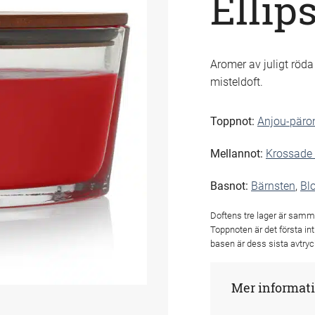
Ellip
Aromer av juligt röd
misteldoft.
Toppnot:
Anjou-päro
Mellannot:
Krossade t
Basnot:
Bärnsten
,
Bl
Doftens tre lager är samm
Toppnoten är det första in
basen är dess sista avtryc
Mer informat