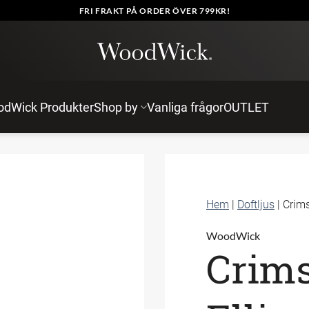
FRI FRAKT PÅ ORDER ÖVER 799KR!
dWick Produkter
Shop by
Vanliga frågor
OUTLET
Hem
|
Doftljus
|
Crims
WoodWick
Crims