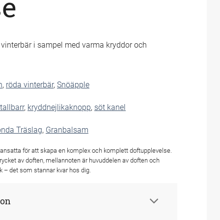
se
a vinterbär i sampel med varma kryddor och
n
,
röda vinterbär
,
Snöäpple
allbarr
,
kryddnejlikaknopp
,
söt kanel
onda Träslag
,
Granbalsam
ansatta för att skapa en komplex och komplett doftupplevelse.
trycket av doften, mellannoten är huvuddelen av doften och
k – det som stannar kvar hos dig.
ion