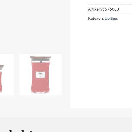
Artikelnr:
576080
Kategori:
Doftljus