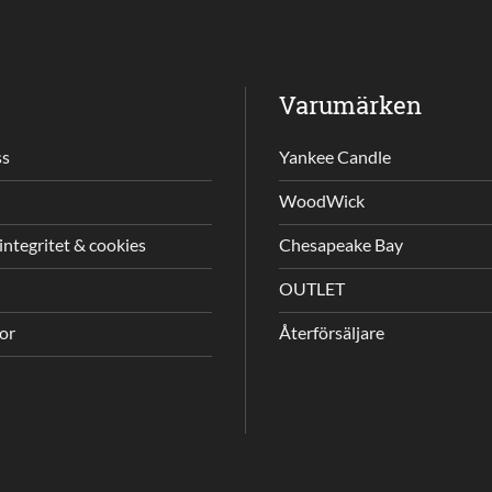
Varumärken
ss
Yankee Candle
WoodWick
integritet & cookies
Chesapeake Bay
OUTLET
gor
Återförsäljare