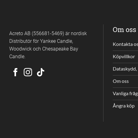
Om oss
Acreto AB (556681-5469) är nordisk
Distributör för Yankee Candle,
Kontakta o
Woodwick och Chesapeake Bay
Candle.
Köpvillkor
Dataskydd, 
Om oss
Vanliga frå
Ångra köp