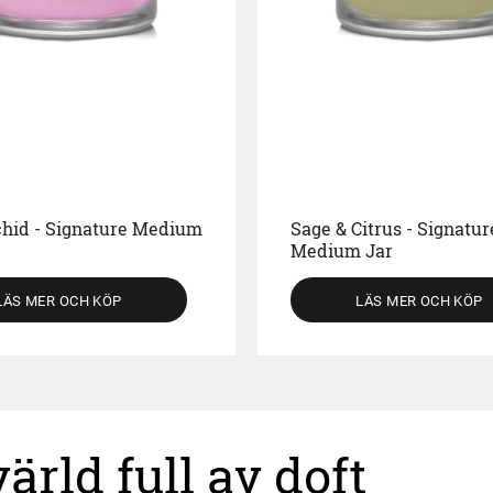
chid - Signature Medium
Sage & Citrus - Signatur
Medium Jar
LÄS MER OCH KÖP
LÄS MER OCH KÖP
rld full av doft