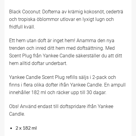
Black Coconut: Dofterna av krämig kokosnöt, cederträ
och tropiska öblommor utlovar en lyxigt lugn och
fridfull kväll.
Ett hem utan doft är inget hem! Anamma den nya
trenden och inred ditt hem med doftsättning. Med
Scent Plug från Yankee Candle säkerställer du att ditt
hem alltid doftar underbart.
Yankee Candle Scent Plug refills säljs i 2-pack och
finns i flera olika dofter ifrån Yankee Candle. En ampull
innehåller 182 ml och räcker upp till 30 dagar.
Obs! Använd endast till doftspridare ifrån Yankee
Candle.
2 x 182 ml