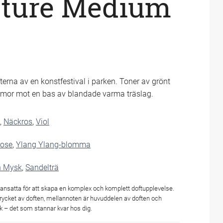
ature Medium
fterna av en konstfestival i parken. Toner av grönt
mmor mot en bas av blandade varma träslag.
,
Näckros
,
Viol
ose
,
Ylang Ylang-blomma
n Mysk
,
Sandelträ
ansatta för att skapa en komplex och komplett doftupplevelse.
trycket av doften, mellannoten är huvuddelen av doften och
k – det som stannar kvar hos dig.