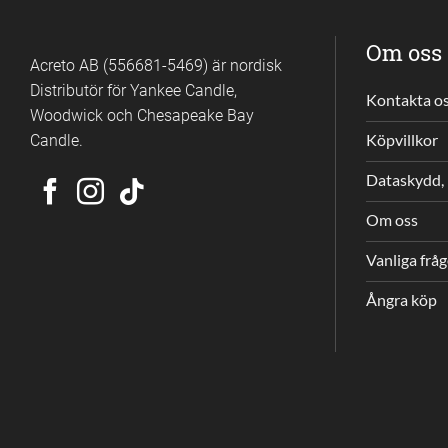
Om oss
Acreto AB (556681-5469) är nordisk
Distributör för Yankee Candle,
Kontakta o
Woodwick och Chesapeake Bay
Candle.
Köpvillkor
Dataskydd, 
Om oss
Vanliga frå
Ångra köp