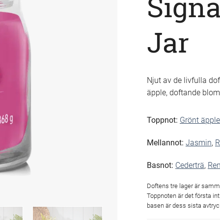
Sign
Jar
Njut av de livfulla do
äpple, doftande blo
Toppnot:
Grönt äpple
Mellannot:
Jasmin
,
R
Basnot:
Cederträ
,
Re
Doftens tre lager är samm
Toppnoten är det första in
basen är dess sista avtryc