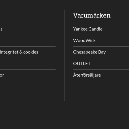
Varumärken
ss
Yankee Candle
WoodWick
integritet & cookies
Chesapeake Bay
OUTLET
gor
Återförsäljare