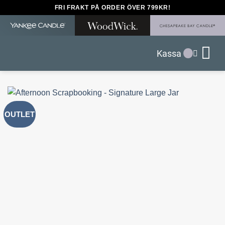
Skip
FRI FRAKT PÅ ORDER ÖVER 799KR!
to
content
Kassa
OUTLET