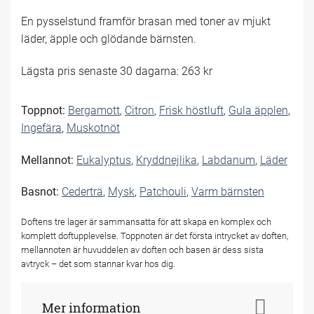
En pysselstund framför brasan med toner av mjukt
läder, äpple och glödande bärnsten.
Lägsta pris senaste 30 dagarna: 263 kr
Toppnot:
Bergamott
,
Citron
,
Frisk höstluft
,
Gula äpplen
,
Ingefära
,
Muskotnöt
Mellannot:
Eukalyptus
,
Kryddnejlika
,
Labdanum
,
Läder
Basnot:
Cederträ
,
Mysk
,
Patchouli
,
Varm bärnsten
Doftens tre lager är sammansatta för att skapa en komplex och
komplett doftupplevelse. Toppnoten är det första intrycket av doften,
mellannoten är huvuddelen av doften och basen är dess sista
avtryck – det som stannar kvar hos dig.
Mer information