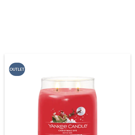
Här är personalens julfavoriter för 2024! Bläddra igenom
och dröm dig bort till en varm brasa, Kalle Anka på TV och
snön som faller mjukt utanför – allt medan du omger dig
med någon av dessa underbara dofter.
OUTLET